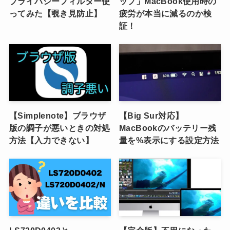
プライバシーフィルター使
ップ」MacBook使用時の
ってみた【覗き見防止】
疲労が本当に減るのか検
証！
【Simplenote】ブラウザ
【Big Sur対応】
版の調子が悪いときの対処
MacBookのバッテリー残
方法【入力できない】
量を%表示にする設定方法