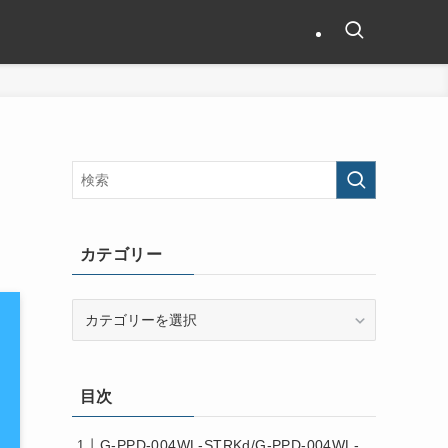
カテゴリー
カ
テ
ゴ
リ
目次
ー
G-PPD-004WL-STRKd/G-PPD-004WL-