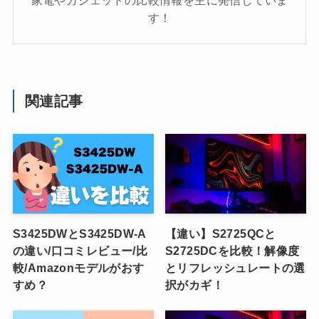
家電やガジェットの比較情報を主に発信していま
す！
関連記事
S3425DWとS3425DW-A
【違い】S2725QCと
の違い/口コミレビュー/比
S2725DCを比較！解像度
較/Amazonモデルがおす
とリフレッシュレートの選
すめ？
択がカギ！