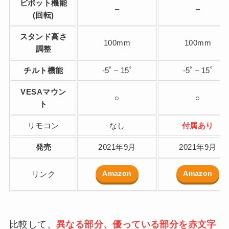
ピボット機能
–
–
(回転)
スタンド高さ
100mm
100mm
調整
チルト機能
-5˚ – 15˚
-5˚ – 15˚
VESAマウン
○
○
ト
リモコン
なし
付属あり
発売
2021年9月
2021年9月
Amazon
Amazon
リンク
比較して、
異なる部分、優っている部分を赤文字