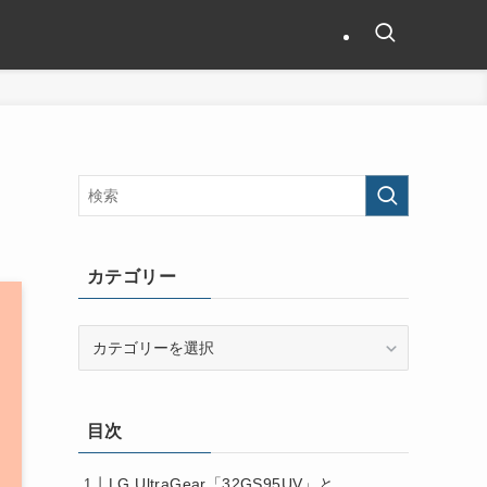
カテゴリー
カ
テ
ゴ
リ
目次
ー
LG UltraGear「32GS95UV」と