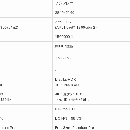
ノングレア
3840×2160
275cd/m2
300cd/m2)
(APL1.5%時 1300cd/m2)
1500000:1
約10.7億色
178°/178°
○
DisplayHDR
00
True Black 400
Hz
4K：最大240Hz
80Hz
フルHD：最大480Hz
0.03ms(GTG)
5%
DCI-P3：98.5%
emium Pro
FreeSync Premium Pro