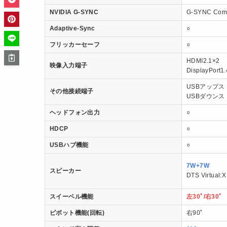
NVIDIA G-SYNC
G-SYNC Comp
Adaptive-Sync
○
フリッカーセーフ
○
HDMI2.1×2
映像入力端子
DisplayPort1
USBアップスト
その他接続端子
USBダウンスト
ヘッドフォン出力
○
HDCP
○
USBハブ機能
○
7W+7W
スピーカー
DTS Virtual:X
スイーベル機能
左30ﾟ/右30ﾟ
ピボット機能(回転)
右90ﾟ