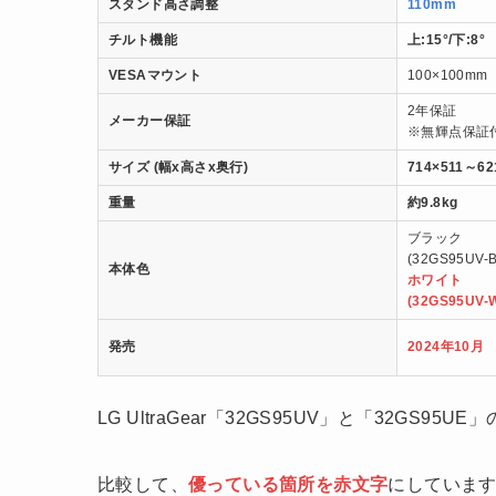
スタンド高さ調整
110mm
チルト機能
上:15°/下:8°
VESAマウント
100×100mm
2年保証
メーカー保証
※無輝点保証
サイズ (幅x高さx奥行)
714×511～6
重量
約9.8kg
ブラック
(32GS95UV-B
本体色
ホワイト
(32GS95UV-
発売
2024年10月
LG UltraGear「32GS95UV」と「32GS9
比較して、
優っている箇所を赤文字
にしていま