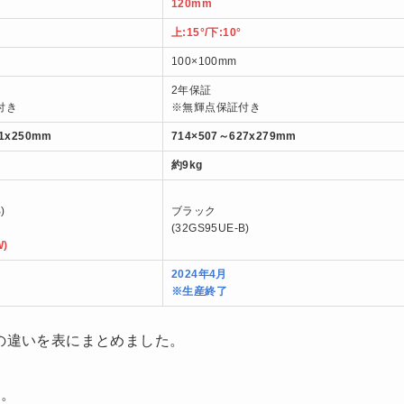
120mm
上:15°/下:10°
100×100mm
2年保証
付き
※無輝点保証付き
21x250mm
714×507～627x279mm
約9kg
)
ブラック
(32GS95UE-B)
W)
2024年4月
※生産終了
5UE」の違いを表にまとめました。
す。