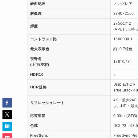
表面処理
ノングレア
解像度
3840×2160
275cd/m2
輝度
(APL1.5%時 1
コントラスト比
1500000:1
最大表示色
約10.7億色
視野角
178°/178°
(上下/左右)
HDR10
○
DisplayHDR
HDR規格
True Black 4
4K：最大240
リフレッシュレート
フルHD：最大4
応答速度
0.03ms(GTG)
色域
DCI-P3：98.
FreeSync
FreeSync Pr