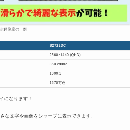
※解像度の一例
S2722DC
2560×1440 (QHD)
350 cd/m2
1000:1
1670万色
イになります！
小さな文字や画像をシャープに表示できます。