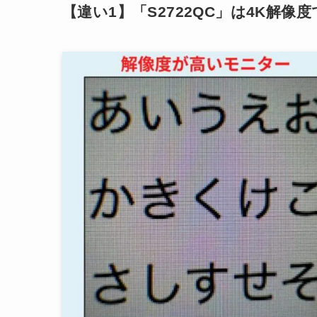
【違い1】「
S
2
722QC
」は4K解像