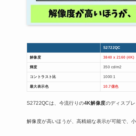
S2722QC
解像度
3840 x 2160 (4K)
輝度
350 cd/m2
コントラスト比
1000:1
最大表示色
10.7億色
S2722QCは、今流行りの
4K解像度
のディスプレ
解像度が高いほうが、高精細な表示が可能で、