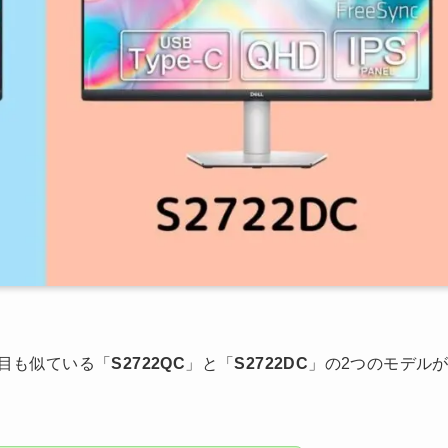
た目も似ている「
S2722QC
」と「
S2722DC
」の2つのモデル