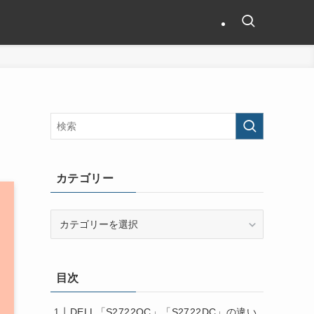
カテゴリー
カ
テ
ゴ
リ
目次
ー
DELL「S2722QC」「S2722DC」の違い