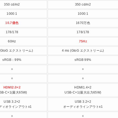
350 cd/m2
350 cd/m2
1000:1
1000:1
10.7億色
1670万色
178/178
178/178
60Hz
75Hz
 (GtoG エクストリーム)
4 ms (GtoG エクストリーム)
sRGB：99%
sRGB 99%
○
○
○
○
HDMI2.0×2
HDMI1.4×2
SB-C×1(最大65W)
USB-C×1(最大出力65W)
USB 3.2×2
USB 3.2×2
ディオラインアウトx1
オーディオラインアウトx1
○
○