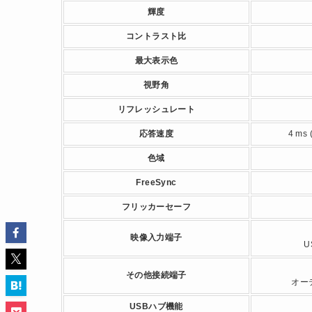
輝度
コントラスト比
最大表示色
視野角
リフレッシュレート
応答速度
4 ms
色域
FreeSync
フリッカーセーフ
映像入力端子
U
その他接続端子
オー
USBハブ機能