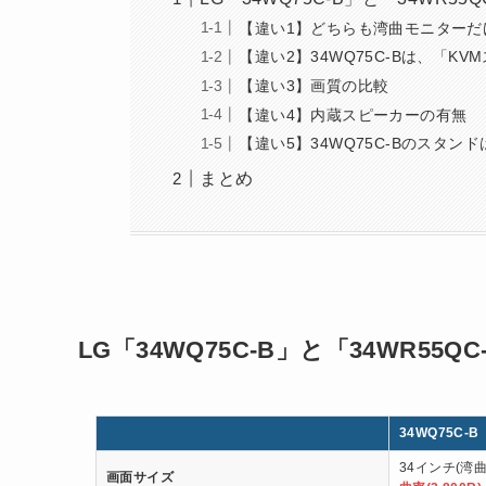
【違い1】どちらも湾曲モニターだ
【違い2】34WQ75C-Bは、「K
【違い3】画質の比較
【違い4】内蔵スピーカーの有無
【違い5】34WQ75C-Bのスタン
まとめ
LG「34WQ75C-B」と「34WR55
34WQ75C-B
34インチ(湾曲
画面サイズ