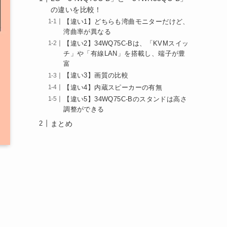
の違いを比較！
【違い1】どちらも湾曲モニターだけど、
湾曲率が異なる
【違い2】34WQ75C-Bは、「KVMスイッ
チ」や「有線LAN」を搭載し、端子が豊
富
【違い3】画質の比較
【違い4】内蔵スピーカーの有無
【違い5】34WQ75C-Bのスタンドは高さ
調整ができる
まとめ