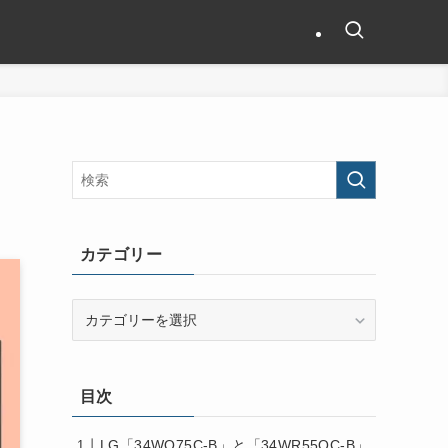
カテゴリー
カ
テ
ゴ
リ
目次
ー
LG「34WQ75C-B」と「34WR55QC-B」