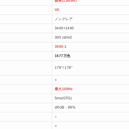
曲率(1,800R)
VA
ノングレア
3440×1440
300 cd/m2
3000:1
1677万色
178°/ 178°
○
最大100Hz
5ms(GTG)
sRGB：99%
○
○