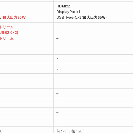
HDMIx2
1
DisplayPortx1
1(
最大出力90W
)
USB Type-Cx1(
最大出力65W
)
ストリーム
USB2.0x2)
ストリーム
–
○
○
–
–
–
–
–
20ﾟ
前 : -5ﾟ / 後 : 20ﾟ