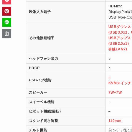
HDMIx2
映像入力端子
DisplayPortx
USB Type-Cx
USBダウン
(USB3.0x2、
その他接続端子
USBアップ
(USB2.0x1)
有線LANx1
ヘッドフォン出力
○
HDCP
○
○
USBハブ機能
KVMスイッチ
スピーカー
7W+7W
スイーベル機能
–
ピボット機能(回転)
–
スタンド高さ調整
110mm
チルト機能
前 : -5ﾟ / 後 : 