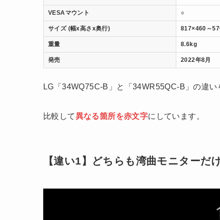
VESAマウント
○
サイズ (幅x高さx奥行)
817×460～5
重量
8.6kg
発売
2022年8月
LG「34WQ75C-B」と「34WR55QC-B」
比較して
異なる箇所を赤文字
にしています。
【違い1】どちらも湾曲モニターだ