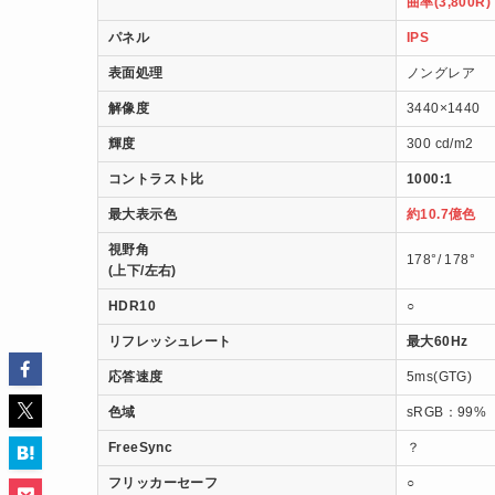
曲率(3,800R)
パネル
IPS
表面処理
ノングレア
解像度
3440×1440
輝度
300 cd/m2
コントラスト比
1000:1
最大表示色
約10.7億色
視野角
178°/ 178°
(上下/左右)
HDR10
○
リフレッシュレート
最大60Hz
応答速度
5ms(GTG)
色域
sRGB：99%
FreeSync
？
フリッカーセーフ
○