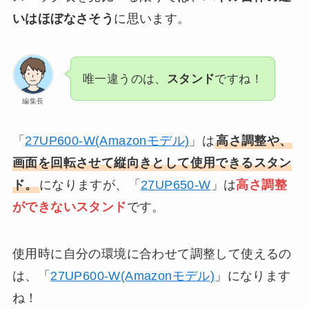
いはほぼなさそう
に思います。
唯一違うのは、
スタンド
ですね！
編集長
「
27UP600-W(Amazonモデル)
」は
高さ調整や、
画面を回転させて縦向きとして使用できるスタン
ド。
になりますが、「
27UP650-W
」は
高さ調整
ができないスタンド
です。
使用時に自分の環境に合わせて調整して使えるの
は、「
27UP600-W(Amazonモデル)
」になります
ね！