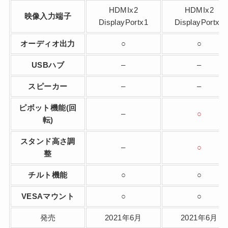
HDMIx2
HDMIx2
映像入力端子
DisplayPortx1
DisplayPortx1
オーディオ出力
○
○
USBハブ
–
–
スピーカー
–
–
ピボット機能(回
–
○
転)
スタンド高さ調
–
○
整
チルト機能
○
○
VESAマウント
○
○
発売
2021年6月
2021年6月