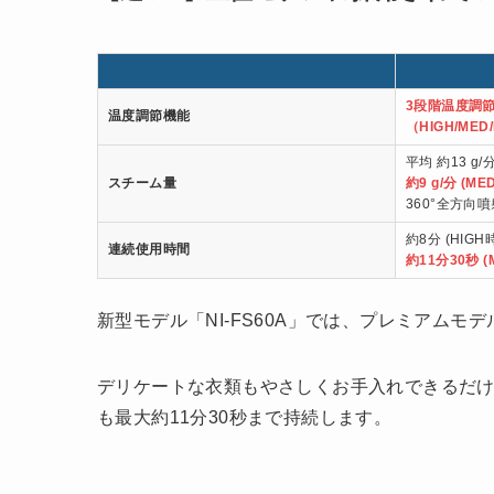
3段階温度調
温度調節機能
（HIGH/MED
平均 約13 g/
スチーム量
約9 g/分 (ME
360°全方向噴
約8分 (HIGH
連続使用時間
約11分30秒 (
新型モデル「NI-FS60A」では、プレミアム
デリケートな衣類もやさしくお手入れできるだ
も最大約11分30秒まで持続します。