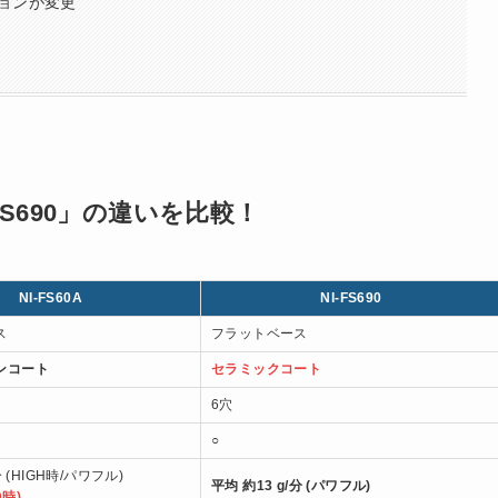
ョンが変更
-FS690」の違いを比較！
NI-FS60A
NI-FS690
ス
フラットベース
ンコート
セラミックコート
6穴
○
分 (HIGH時/パワフル)
平均 約13 g/分 (パワフル)
D時)