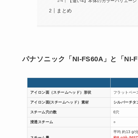
【違い4】本体のカラーバリエーシ
まとめ
パナソニック「NI-FS60A」と「NI
アイロン面（スチームヘッド）形状
フラットベー
アイロン面(スチームヘッド）素材
シルバーチタ
スチーム穴の数
6穴
浸透スチーム
○
平均 約13 g/
スチーム量
約9 g/分 (ME