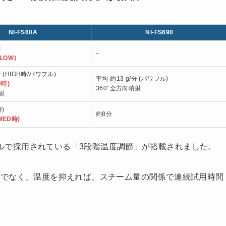
NI-FS60A
NI-FS690
節
–
/LOW）
分 (HIGH時/パワフル)
平均 約13 g/分 (パワフル)
D時)
360°全方向噴射
射
時)
約8分
MED時)
モデルで採用されている「3段階温度調節」が搭載されました。
けでなく、温度を抑えれば、スチーム量の関係で連続試用時間