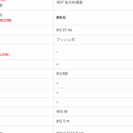
360°全方向噴射
射
時)
約8分
MED時)
約115 mL
プッシュ式
節
–
/LOW）
○
約19秒
○
○
○
950 W
約2.5 m