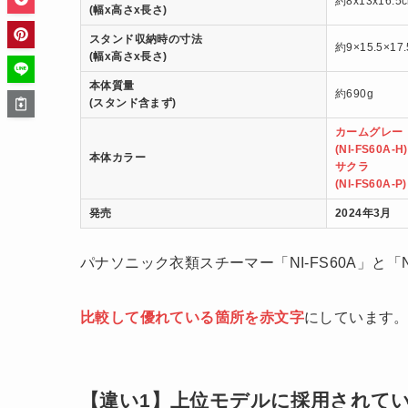
約8x13x16.5
(幅x高さx長さ)
スタンド収納時の寸法
約9×15.5×17
(幅x高さx長さ)
本体質量
約690g
(スタンド含まず)
カームグレー
(NI-FS60A-H)
本体カラー
サクラ
(NI-FS60A-P)
発売
2024年3月
パナソニック衣類スチーマー「NI-FS60A」と「
比較して優れている箇所を赤文字
にしています
【違い1】上位モデルに採用されてい