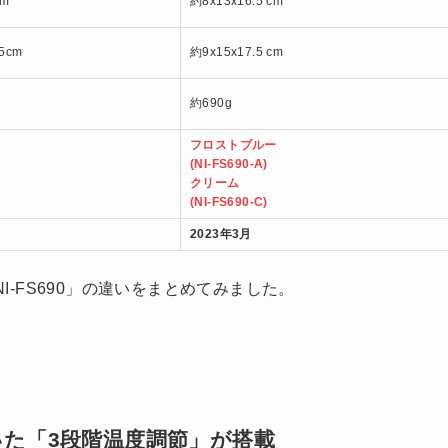
cm
約8x13x16.5 cm
.5cm
約9x15x17.5 cm
約690g
フロストブルー
(NI-FS690-A)
クリーム
(NI-FS690-C)
2023年3月
NI-FS690」の違いをまとめてみました。
。
た「3段階温度調節」が搭載