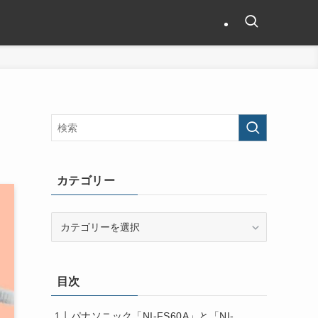
カテゴリー
カ
テ
ゴ
リ
目次
ー
パナソニック「NI-FS60A」と「NI-