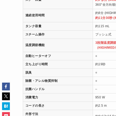
360°全方向噴
約8分 (HIGH
連続使用時間
約11分30秒 (
タンク容量
約115 mL
スチーム操作
プッシュ式
3段階温度調
温度調節機能
（HIGH/MED
自動ヒーターオフ
○
立ち上がり時間
約19秒
脱臭
○
除菌・アレル物質抑制
○
抗菌ハンドル
–
消費電力
950 W
コードの長さ
約2.5 m
外形寸法