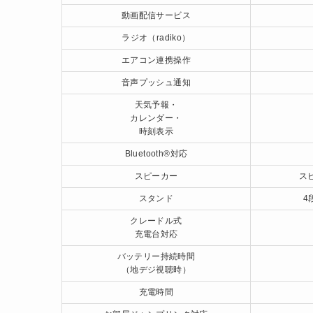
動画配信サービス
ラジオ（radiko）
エアコン連携操作
音声プッシュ通知
天気予報・
カレンダー・
時刻表示
Bluetooth®対応
スピーカー
ス
スタンド
4
クレードル式
充電台対応
バッテリー持続時間
（地デジ視聴時）
充電時間