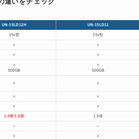
11」の違いをチェック
UN-15LD12H
UN-15LD11
15v型
15v型
○
○
○
○
○
○
500GB
500GB
○
○
○
○
○
○
1.3倍/1.6倍
1.3倍
○
–
○
○