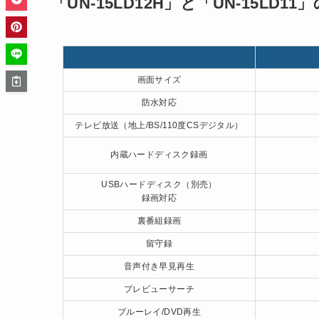
「UN-15LD12H」と「UN-15LD
画面サイズ
防水対応
テレビ放送（地上/BS/110度CSデジタル）
内蔵ハードディスク録画
USBハードディスク（別売）
録画対応
裏番組録画
留守録
音声付き早見再生
プレビューサーチ
ブルーレイ/DVD再生