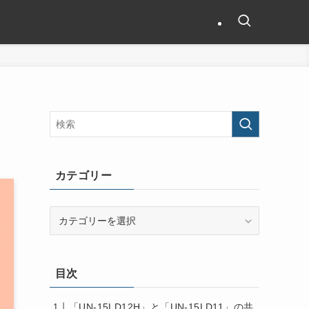
カテゴリー
カ
テ
ゴ
リ
目次
ー
「UN-15LD12H」と「UN-15LD11」の共