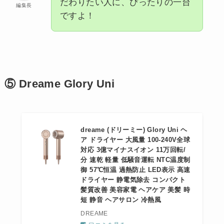
だわりたい人に、ぴったりの一台
編集長
ですよ！
⑤ Dreame Glory Uni
dreame (ドリーミー) Glory Uni ヘ
ア ドライヤー 大風量 100-240V全球
対応 3億マイナスイオン 11万回転/
分 速乾 軽量 低騒音運転 NTC温度制
御 57℃恒温 過熱防止 LED表示 高速
ドライヤー 静電気除去 コンパクト
髪質改善 美容家電 ヘアケア 美髪 時
短 静音 ヘアサロン 冷熱風
DREAME