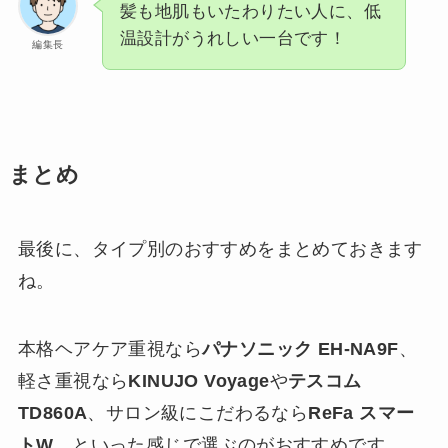
髪も地肌もいたわりたい人に、低
温設計がうれしい一台です！
編集長
まとめ
最後に、タイプ別のおすすめをまとめておきます
ね。
本格ヘアケア重視なら
パナソニック EH-NA9F
、
軽さ重視なら
KINUJO Voyage
や
テスコム
TD860A
、サロン級にこだわるなら
ReFa スマー
トW
、といった感じで選ぶのがおすすめです。