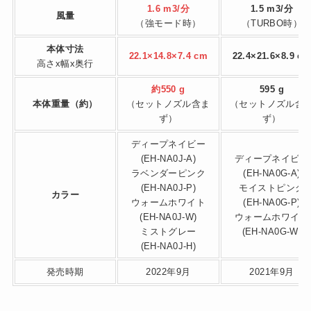
1.6 m3/分
1.5 m3/分
風量
（強モード時）
（TURBO時）
本体寸法
22.1×14.8×7.4 cm
22.4×21.6×8.9 c
高さx幅x奥行
約550 g
595 g
本体重量（約）
（セットノズル含ま
（セットノズル含
ず）
ず）
ディープネイビー
(EH-NA0J-A)
ディープネイビー
ラベンダーピンク
(EH-NA0G-A)
(EH-NA0J-P)
モイストピンク
カラー
ウォームホワイト
(EH-NA0G-P)
(EH-NA0J-W)
ウォームホワイト
ミストグレー
(EH-NA0G-W)
(EH-NA0J-H)
発売時期
2022年9月
2021年9月