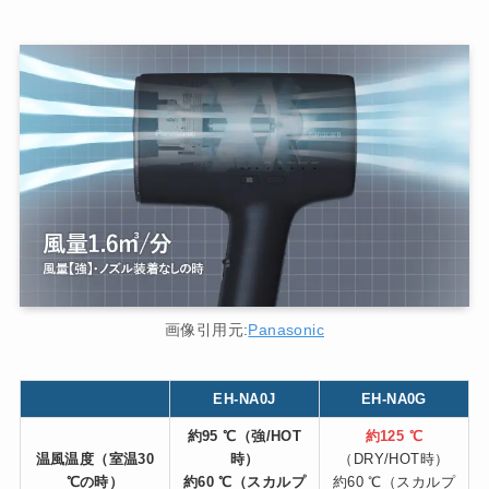
画像引用元:
Panasonic
EH-NA0J
EH-NA0G
約95 ℃
（強/HOT
約125 ℃
温風温度
（室温30
時）
（DRY/HOT時）
℃の時）
約60 ℃（スカルプ
約60 ℃（スカルプ