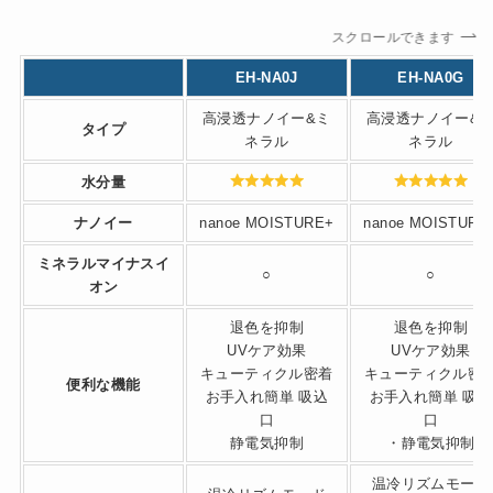
スクロールできます
EH-NA0J
EH-NA0G
高浸透ナノイー&ミ
高浸透ナノイー&
タイプ
ネラル
ネラル
水分量
ナノイー
nanoe MOISTURE+
nanoe MOISTURE
ミネラルマイナスイ
○
○
オン
退色を抑制
退色を抑制
UVケア効果
UVケア効果
キューティクル密着
キューティクル密
便利な機能
お手入れ簡単 吸込
お手入れ簡単 吸込
口
口
静電気抑制
・静電気抑制
温冷リズムモード