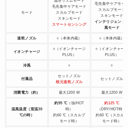
温冷リズムモード
毛先集中ケアモー
毛先集中ケアモード
スカルプモード
モード
スカルプモード
スキンモード
スキンモード
インテリジェント
スマートセンシング
風モード
速乾ノズル
○（本体内蔵）
○（本体内蔵）
○（イオンチャージ
○（イオンチャー
イオンチャージ
PLUS）
PLUS）
冷風
○
○
セットノズル
付属品
セットノズル
根元速乾ノズル
消費電力（約）
最大1200 W
最大1200 W
約95 ℃
（強/HOT
約125 ℃
温風温度
（室温30
時）
（DRY/HOT時）
℃の時）
約60 ℃（スカルプ
約60 ℃（スカルプ
モード時）
モード時）