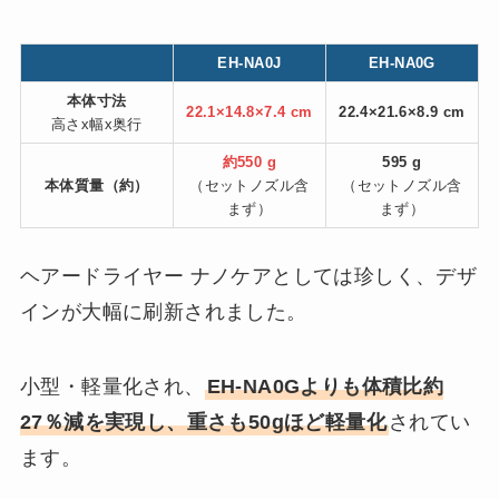
EH-NA0J
EH-NA0G
本体寸法
22.1×14.8×7.4 cm
22.4×21.6×8.9 cm
高さx幅x奥行
約550 g
595 g
本体質量（約）
（セットノズル含
（セットノズル含
まず）
まず）
ヘアードライヤー ナノケアとしては珍しく、デザ
インが大幅に刷新されました。
小型・軽量化され、
EH-NA0Gよりも体積比約
27％減を実現し、重さも50gほど軽量化
されてい
ます。