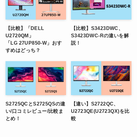
【比較】「DELL
【比較】S3423DWC、
U2720QM」
S3423DWC-Rの違いを解
「LG 27UP850-W」おす
説！
すめはどっち？
S2725QCとS2725QSの違
【違い】S2722QC、
い/口コミレビュー/比較ま
U2723QE(U2723QX)を比
とめ！
較