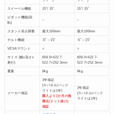
スイーベル機能
15˚/ 15˚
15˚/ 15˚
ピボット機能(回
–
–
転)
スタンド高さ調整
最大100mm
最大100mm
チルト機能
-5˚ – 15˚
-5˚ – 15˚
VESAマウント
○
○
サイズ (幅x高さx
609.0×422.7-
609.0×422.7-
奥行)
522.7×252.3mm
522.7×252.3mm
重量
8kg
8kg
3年保証
(※パネル/バック
3年保証
ライトは1年‎‎)
メーカー保証
(※パネル/バック
購入より1か月の無
ライトは1年‎‎)
輝点(ドット抜け)
保証