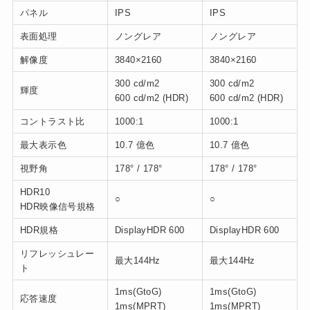
パネル
IPS
IPS
表面処理
ノングレア
ノングレア
解像度
3840×2160
3840×2160
300 cd/m2
300 cd/m2
輝度
600 cd/m2 (HDR)
600 cd/m2 (HDR)
コントラスト比
1000:1
1000:1
最大表示色
10.7 億色
10.7 億色
視野角
178° / 178°
178° / 178°
HDR10
○
○
HDR映像信号規格
HDR規格
DisplayHDR 600
DisplayHDR 600
リフレッシュレー
最大144Hz
最大144Hz
ト
1ms(GtoG)
1ms(GtoG)
応答速度
1ms(MPRT)
1ms(MPRT)