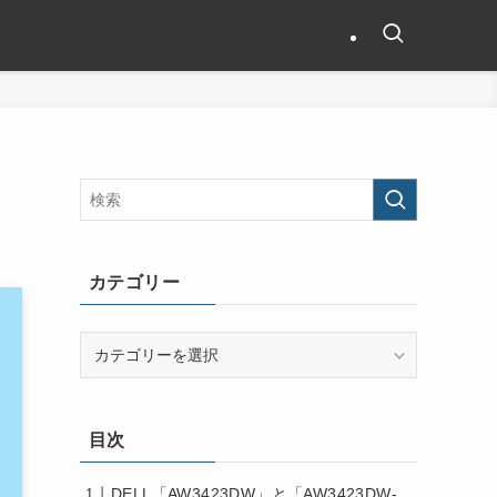
カテゴリー
カ
テ
ゴ
リ
目次
ー
DELL「AW3423DW」と「AW3423DW-