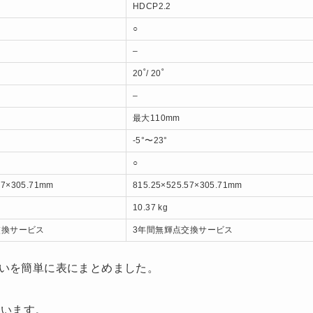
HDCP2.2
○
–
20˚/ 20˚
–
最大110mm
-5°〜23°
○
57×305.71mm
815.25×525.57×305.71mm
10.37 kg
交換サービス
3年間無輝点交換サービス
」の違いを簡単に表にまとめました。
ています。