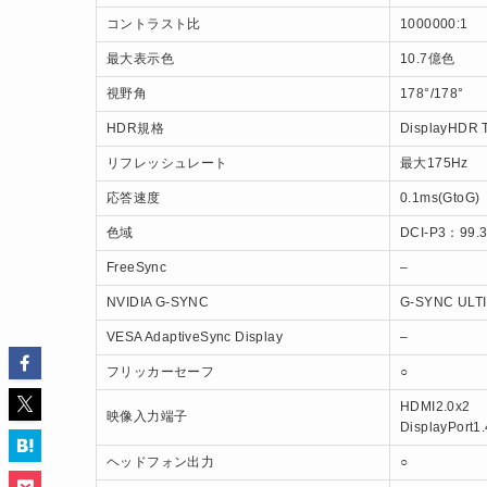
コントラスト比
1000000:1
最大表示色
10.7億色
視野角
178°/178°
HDR規格
DisplayHDR T
リフレッシュレート
最大175Hz
応答速度
0.1ms(GtoG)
色域
DCI-P3：99.
FreeSync
–
NVIDIA G-SYNC
G-SYNC ULT
VESA AdaptiveSync Display
–
フリッカーセーフ
○
HDMI2.0x2
映像入力端子
DisplayPort1
ヘッドフォン出力
○