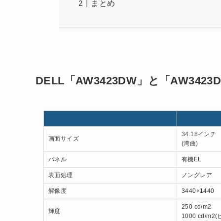
まとめ
DELL「AW3423DW」と「AW342
34.18インチ
画面サイズ
(湾曲)
パネル
有機EL
表面処理
ノングレア
解像度
3440×1440
250 cd/m2
輝度
1000 cd/m2