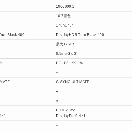
1000000:1
10.7億色
178°/178°
rue Black 400
DisplayHDR True Black 400
最大175Hz
0.1ms(GtoG)
3%
DCI-P3：99.3%
–
IMATE
G-SYNC ULTIMATE
–
○
HDMI2.0x2
.4×1
DisplayPort1.4×1
○