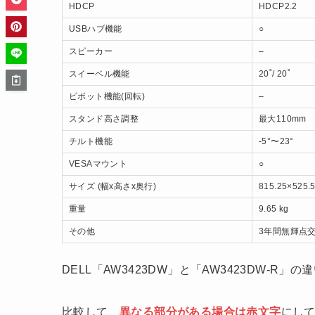
HDCP
HDCP2.2
USBハブ機能
○
スピーカー
–
スイーベル機能
20˚/ 20˚
ピボット機能(回転)
–
スタンド高さ調整
最大110mm
チルト機能
-5°〜23°
VESAマウント
○
サイズ (幅x高さx奥行)
815.25×525.
重量
9.65 kg
その他
3年間無輝点
DELL「AW3423DW」と「AW3423DW-R
比較して、
異なる部分がある場合は赤文字
にし