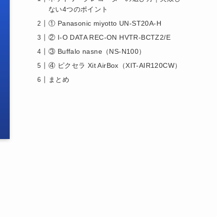
ない4つのポイント
① Panasonic miyotto UN-ST20A-H
② I-O DATA REC-ON HVTR-BCTZ2/E
③ Buffalo nasne（NS-N100）
④ ピクセラ Xit AirBox（XIT-AIR120CW）
まとめ