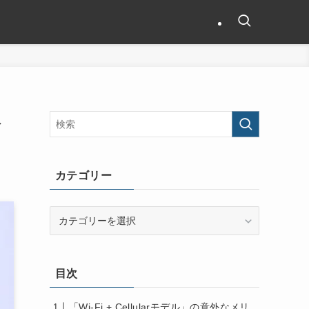
ト
カテゴリー
カ
テ
ゴ
リ
目次
ー
「Wi-Fi + Cellularモデル」の意外なメリ