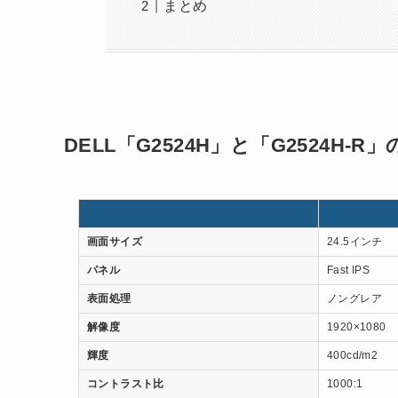
まとめ
DELL「G2524H」と「G2524H-
画面サイズ
24.5インチ
パネル
Fast IPS
表面処理
ノングレア
解像度
1920×1080
輝度
400cd/m2
コントラスト比
1000:1