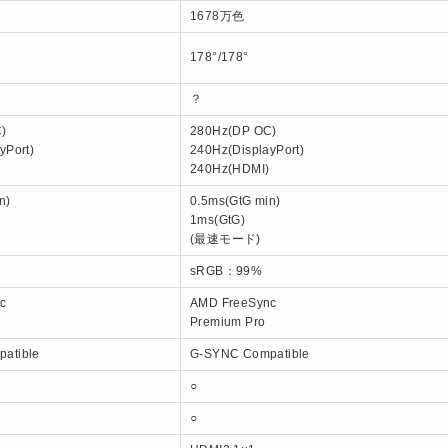
1678万色
178°/178°
？
)
280Hz(DP OC)
yPort)
240Hz(DisplayPort)
240Hz(HDMI)
n)
0.5ms(GtG min)
1ms(GtG)
(最速モード)
sRGB：99%
c
AMD FreeSync
Premium Pro
atible
G-SYNC Compatible
○
○