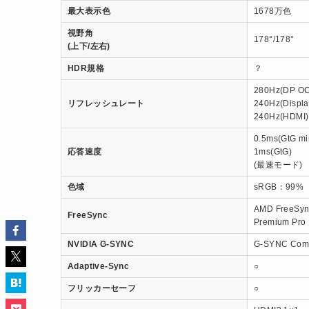
最大表示色
1678万色
視野角
178°/178°
(上下/左右)
HDR規格
？
280Hz(DP OC
リフレッシュレート
240Hz(Displa
240Hz(HDMI)
0.5ms(GtG mi
応答速度
1ms(GtG)
(最速モード)
色域
sRGB：99%
AMD FreeSyn
FreeSync
Premium Pro
NVIDIA G-SYNC
G-SYNC Comp
Adaptive-Sync
○
フリッカーセーフ
○