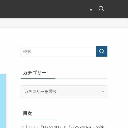
カテゴリー
カ
テ
ゴ
リ
目次
ー
DELL「G2524H」と「G2524H-R」の違