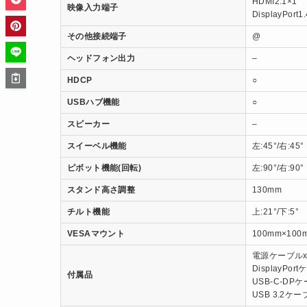
HDMI2.1×1
映像入力端子
DisplayPort1
その他接続端子
@
ヘッドフォン出力
–
HDCP
○
USBハブ機能
○
スピーカー
–
スイーベル機能
左:45°/右:45°
ピボット機能(回転)
左:90°/右:90°
スタンド高さ調整
130mm
チルト機能
上:21°/下:5°
VESAマウント
100mm×100
電源ケーブルx
DisplayPor
付属品
USB-C-DP
USB 3.2ケー