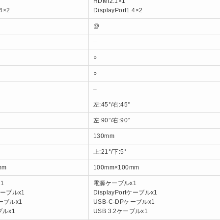
HDMI2.1×1
.4×2
DisplayPort1.4×2
@
–
○
○
–
左:45°/右:45°
左:90°/右:90°
130mm
上:21°/下:5°
mm
100mm×100mm
1
電源ケーブルx1
tケーブルx1
DisplayPortケーブルx1
ケーブルx1
USB-C-DPケーブルx1
ブルx1
USB 3.2ケーブルx1