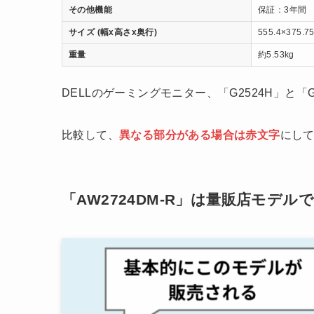
その他機能
保証：3年間
サイズ (幅x高さx奥行)
555.4×375.7
重量
約5.53kg
DELLのゲーミングモニター、「G2524H」と「
比較して、
異なる部分がある場合は赤文字
にし
「AW2724DM-R」は量販店モデ