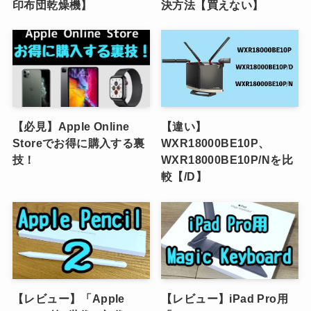
印布団乾燥機】
決方法【買えない】
【必見】Apple Online
【違い】
Storeでお得に購入する裏
WXR18000BE10P、
技！
WXR18000BE10P/Nを比
較【/D】
【レビュー】「Apple
【レビュー】iPad Pro用