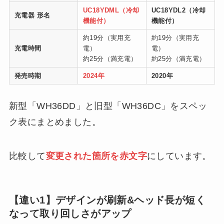
UC18YDML（冷却
UC18YDL2（冷却
充電器 形名
機能付）
機能付）
約19分（実用充
約19分（実用充
充電時間
電）
電）
約25分（満充電）
約25分（満充電）
発売時期
2024年
2020年
新型「WH36DD」と旧型「WH36DC」をスペッ
ク表にまとめました。
比較して
変更された箇所を赤文字
にしています。
【違い1】デザインが刷新&ヘッド長が短く
なって取り回しさがアップ