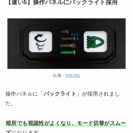
【違い5】操作パネルにバックライト採用
出典：
HiKOKI
操作パネルに「
バックライト
」が採用されまし
た。
暗所でも視認性がよくなり、モード切替がスムー
ズ
になります。