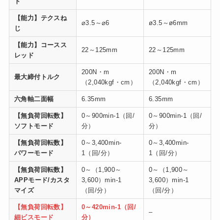
ト
【能力】テクスね
⌀3.5～⌀6
ø3.5～ø6mm
じ
【能力】コースス
22～125mm
22～125mm
レッド
200N・m
200N・m
最大締付トルク
（2,040kgf・cm）
（2,040kgf・cm）
六角軸二面幅
6.35mm
6.35mm
【無負荷回転数】
0～900min-1（回/
0～900min-1（回/
ソフトモード
分）
分）
【無負荷回転数】
0～3,400min-
0～3,400min-
パワーモード
1（回/分）
1（回/分）
【無負荷回転数】
0～（1,900～
0～（1,900～
APPモード/カスタ
3,600）min-1
3,600）min-1
マイズ
（回/分）
（回/分）
【無負荷回転数】
0～420min-1（回/
–
細ビスモード
分）