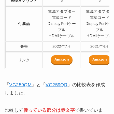
VESAマウント
○
○
電源アダプター
電源アダプター
電源コード
電源コード
付属品
DisplayPortケー
DisplayPortケー
ブル
ブル
HDMIケーブル
HDMIケーブル
発売
2022年7月
2021年4月
Amazon
Amazon
リンク
「
VG259QM
」と「
VG259QR
」の比較表を作成
しました。
比較して
優っている部分は赤文字
で書いていま