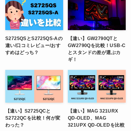
S2725QSとS2725QS-Aの
【違い】GW2790QTと
違い/口コミレビュー/おす
GW2790Qを比較！USB-C
すめはどっち？
とスタンドの差が選ぶカ
ギ！
【違い】S2725QCと
【違い】MAG 321URX
S2722QCを比較！何が変
QD-OLED、MAG
わった？
321UPX QD-OLEDを比較