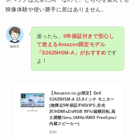
映像体験や使い勝手に差はありません。
迷ったら、
5年保証付きで安心し
て使えるAmazon限定モデル
編集長
「S2425HSM-A」がおすすめ
です
よ！
【Amazon.co.jp限定】Dell
S2425HSM-A 23.8インチ モニター
(無輝点5年保証/FHD/IPS,非光
沢/HDMIx2/sRGB 99%/縦横回転,高
さ調整/1ms,144Hz/AMD FreeSync/
内蔵スピーカー)
Dell