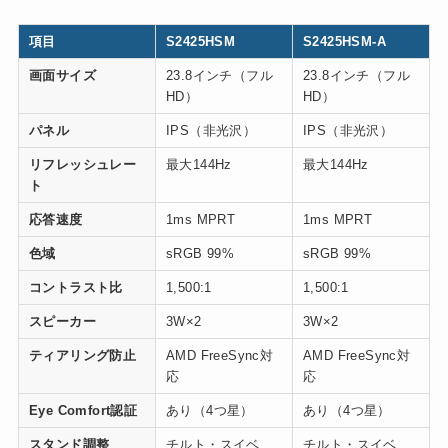
項目
S2425HSM
S2425HSM-A
画面サイズ
23.8インチ（フル
23.8インチ（フル
HD）
HD）
パネル
IPS（非光沢）
IPS（非光沢）
リフレッシュレー
最大144Hz
最大144Hz
ト
応答速度
1ms MPRT
1ms MPRT
色域
sRGB 99%
sRGB 99%
コントラスト比
1,500:1
1,500:1
スピーカー
3W×2
3W×2
ティアリング防止
AMD FreeSync対
AMD FreeSync対
応
応
Eye Comfort認証
あり（4つ星）
あり（4つ星）
スタンド調整
チルト・スイベ
チルト・スイベ