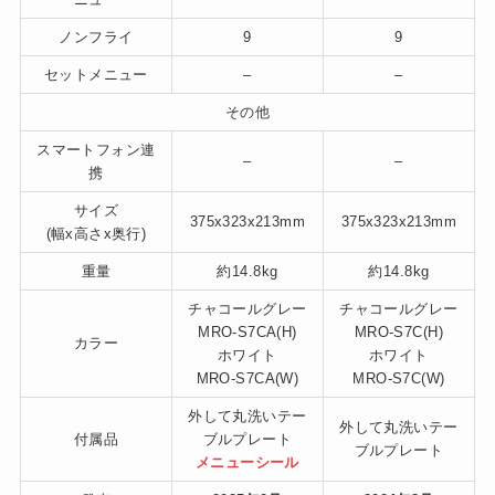
ノンフライ
9
9
セットメニュー
–
–
その他
スマートフォン連
–
–
携
サイズ
375x323x213mm
375x323x213mm
(幅x高さx奥行)
重量
約14.8kg
約14.8kg
チャコールグレー
チャコールグレー
MRO-S7CA(H)
MRO-S7C(H)
カラー
ホワイト
ホワイト
MRO-S7CA(W)
MRO-S7C(W)
外して丸洗いテー
外して丸洗いテー
付属品
ブルプレート
ブルプレート
メニューシール