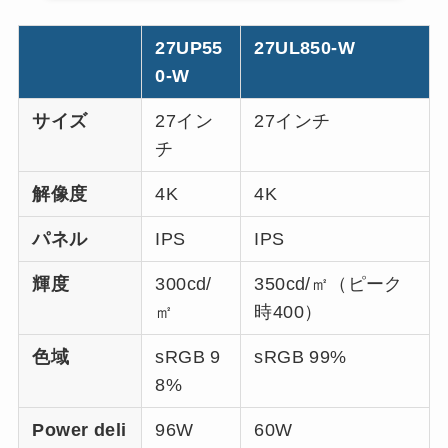
27UP55
27UL850-W
0-W
サイズ
27イン
27インチ
チ
解像度
4K
4K
パネル
IPS
IPS
輝度
300cd/
350cd/㎡（ピーク
㎡
時400）
色域
sRGB 9
sRGB 99%
8%
Power deli
96W
60W