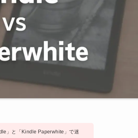
e」と「Kindle Paperwhite」で迷