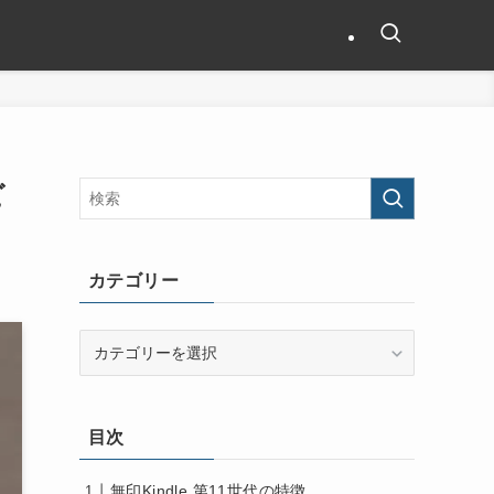
ビ
カテゴリー
カ
テ
ゴ
リ
目次
ー
無印Kindle 第11世代の特徴