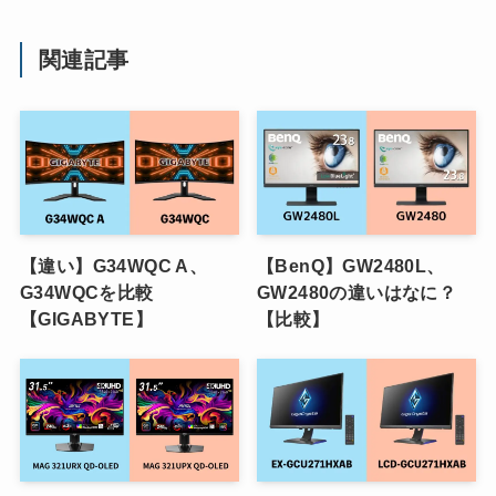
関連記事
【違い】G34WQC A、
【BenQ】GW2480L、
G34WQCを比較
GW2480の違いはなに？
【GIGABYTE】
【比較】