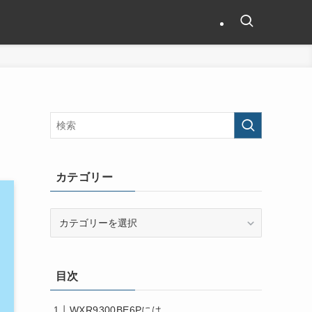
カテゴリー
カ
テ
ゴ
リ
目次
ー
WXR9300BE6Pには