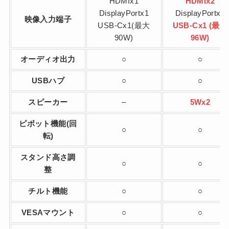
HDMIx1
HDMIx2
DisplayPortx1
DisplayPortx1
映像入力端子
USB-Cx1(最大
USB-Cx1 (最大
90W)
96W)
オーディオ出力
○
○
USBハブ
○
○
スピーカー
–
5Wx2
ピボット機能(回
○
○
転)
スタンド高さ調
○
○
整
チルト機能
○
○
VESAマウント
○
○