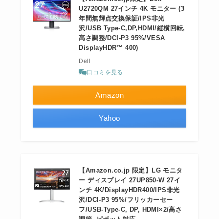
U2720QM 27インチ 4K モニター (3
年間無輝点交換保証/IPS非光
沢/USB Type-C,DP,HDMI/縦横回転,
高さ調整/DCI-P3 95%/VESA
DisplayHDR™ 400)
Dell
口コミを見る
Amazon
Yahoo
【Amazon.co.jp 限定】LG モニタ
ー ディスプレイ 27UP850-W 27イ
ンチ 4K/DisplayHDR400/IPS非光
沢/DCI-P3 95%/フリッカーセー
フ/USB-Type-C, DP, HDMI×2/高さ