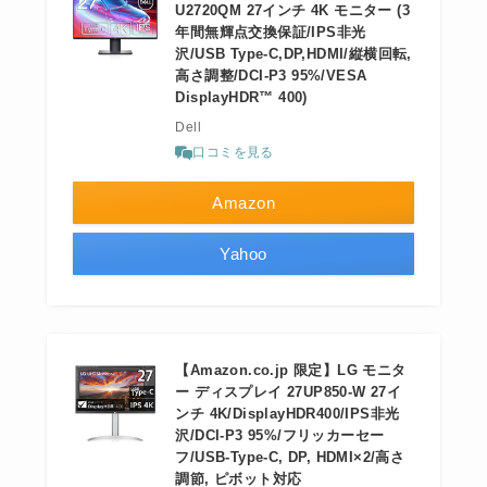
U2720QM 27インチ 4K モニター (3
年間無輝点交換保証/IPS非光
沢/USB Type-C,DP,HDMI/縦横回転,
高さ調整/DCI-P3 95%/VESA
DisplayHDR™ 400)
Dell
口コミを見る
Amazon
Yahoo
【Amazon.co.jp 限定】LG モニタ
ー ディスプレイ 27UP850-W 27イ
ンチ 4K/DisplayHDR400/IPS非光
沢/DCI-P3 95%/フリッカーセー
フ/USB-Type-C, DP, HDMI×2/高さ
調節, ピボット対応