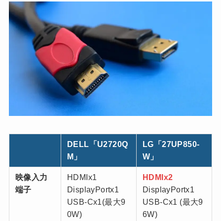
DELL「U2720Q
LG「27UP850-
M」
W」
映像入力
HDMIx1
HDMIx2
端子
DisplayPortx1
DisplayPortx1
USB-Cx1(最大9
USB-Cx1 (最大9
0W)
6W)