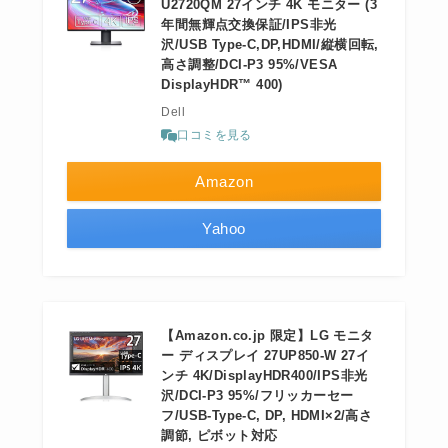
U2720QM 27インチ 4K モニター (3
年間無輝点交換保証/IPS非光
沢/USB Type-C,DP,HDMI/縦横回転,
高さ調整/DCI-P3 95%/VESA
DisplayHDR™ 400)
Dell
口コミを見る
Amazon
Yahoo
【Amazon.co.jp 限定】LG モニタ
ー ディスプレイ 27UP850-W 27イ
ンチ 4K/DisplayHDR400/IPS非光
沢/DCI-P3 95%/フリッカーセー
フ/USB-Type-C, DP, HDMI×2/高さ
調節, ピボット対応